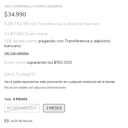
3X2 COMBINALO COMO QUIERAS
$34.990
$29.741,50
con
Transferencia o depósito bancario
3
x
$11.663,33
sin interés
15% de descuento
pagando con Transferencia o depósito
bancario
Ver más detalles
Envío gratis
superando los
$150.000
¡Llevá 3 y pagá 2!
Vas a poder aprovechar esta promoción en cualquier producto de la tienda.
No acumulable con algunas promociones
Talle:
3 MESES
RECIEN NACIDO
3 MESES
GUÍA DE TALLES