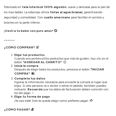
Fabricado en
tela Interlock 100% algodón
, suave y delicada para la piel de
los mas bebés. La estampa utiliza
tintas al agua livianas
, garantizando
seguridad y comodidad. Con
cuello americano
para facilitar el cambio y
broches en la parte inferior.
¡Vestí a tu bebe con puro amor! 💞
______
¿CÓMO COMPRAR?
🛒
Elige tus productos
Cuando encuentres el/los productos que más te gusten, haz clic en el
botón
"AGREGAR AL CARRITO"
.
😊
Inicia la compra
Después de elegir todos los productos, presiona el botón
"INICIAR
COMPRA"
.
🛍️
Completa tus datos
Ingresa la información necesaria para enviarte la compra al lugar que
elijas. Si otra persona va a recibir o retirar el pedido, también puedes
indicarlo.
Recuerda
que los datos de facturación deben coincidir con
los del pago.
✨
Elige tu forma de pago
¡Ya casi está! Solo te queda elegir cómo prefieres pagar.
💳
¿CÓMO PAGAR?
💰