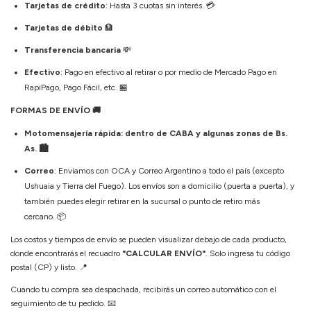
Tarjetas de crédito
: Hasta 3 cuotas sin interés.
💳
Tarjetas de débito
🏦
Transferencia bancaria
💸
Efectivo
: Pago en efectivo al retirar o por medio de Mercado Pago en
RapiPago, Pago Fácil, etc.
🏪
FORMAS DE ENVÍO
🚚
Motomensajería rápida: dentro de CABA y algunas zonas de Bs.
As. 🏙️
Correo
: Enviamos con OCA y Correo Argentino a todo el país (excepto
Ushuaia y Tierra del Fuego). Los envíos son a domicilio (puerta a puerta), y
también puedes elegir retirar en la sucursal o punto de retiro más
cercano.
📦
Los costos y tiempos de envío se pueden visualizar debajo de cada producto,
donde encontrarás el recuadro
"CALCULAR ENVÍO"
. Solo ingresa tu código
postal (CP) y listo.
📍
Cuando tu compra sea despachada, recibirás un correo automático con el
seguimiento de tu pedido.
📧