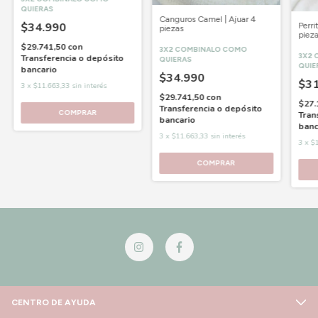
QUIERAS
Canguros Camel | Ajuar 4
$34.990
Perri
piezas
piez
$29.741,50
con
3X2 COMBINALO COMO
3X2 
Transferencia o depósito
QUIERAS
QUIE
bancario
$34.990
$31
3
x
$11.663,33
sin interés
$29.741,50
con
$27.
Transferencia o depósito
COMPRAR
Tran
bancario
banc
3
x
$11.663,33
sin interés
3
x
$1
COMPRAR
CENTRO DE AYUDA