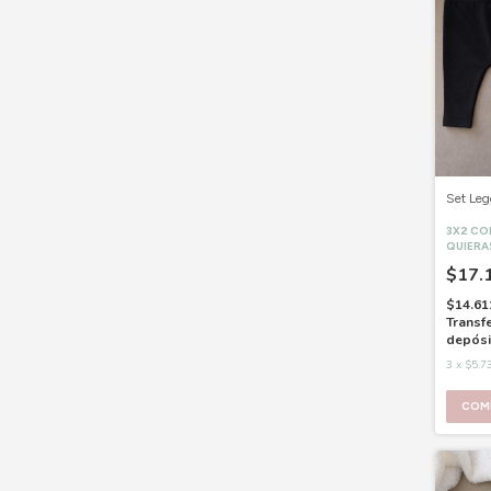
Set Leg
3X2 C
QUIERA
$17.
$14.61
Transf
depósi
3
x
$5.7
COM