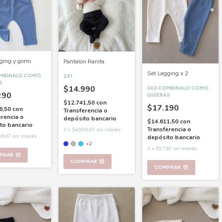
ging y gorro
Pantalon Ranita
Set Legging x 2
OMBINALO COMO
2X1
S
$14.990
3X2 COMBINALO COMO
290
QUIERAS
$12.741,50
con
$17.190
6,50
con
Transferencia o
erencia o
depósito bancario
$14.611,50
con
to bancario
Transferencia o
3
x
$4.996,67
sin interés
96,67
sin interés
depósito bancario
+2
3
x
$5.730
sin interés
PRAR
COMPRAR
COMPRAR