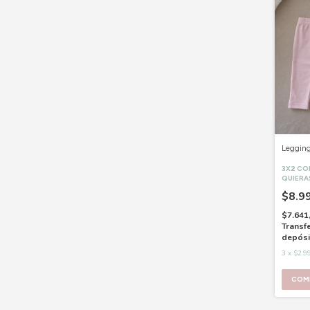
Legging
3X2 C
QUIERA
$8.9
$7.641
Transf
depósi
3
x
$2.9
COM