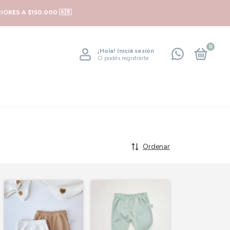
ORES A $150.000 🇦🇷
0
¡Hola!
Iniciá sesión
O podés registrarte
Ordenar