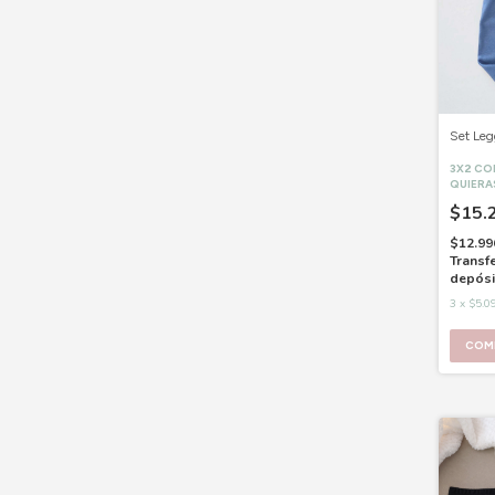
Set Leg
3X2 C
QUIERA
$15.
$12.99
Transf
depósi
3
x
$5.0
COM