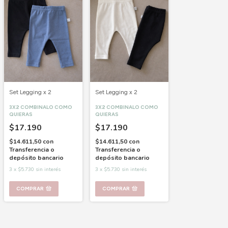
Set Legging x 2
Set Legging x 2
3X2 COMBINALO COMO
3X2 COMBINALO COMO
QUIERAS
QUIERAS
$17.190
$17.190
$14.611,50
con
$14.611,50
con
Transferencia o
Transferencia o
depósito bancario
depósito bancario
3
x
$5.730
sin interés
3
x
$5.730
sin interés
COMPRAR
COMPRAR