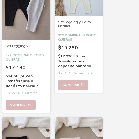
Set Legging y Gorro
Natural
3X2 COMBINALO COMO
QUIERAS
Set Legging x 2
$15.290
3X2 COMBINALO COMO
$12.996,50
con
QUIERAS
Transferencia o
depósito bancario
$17.190
3
x
$5.096,67
sin interés
$14.611,50
con
Transferencia o
COMPRAR
depósito bancario
3
x
$5.730
sin interés
COMPRAR