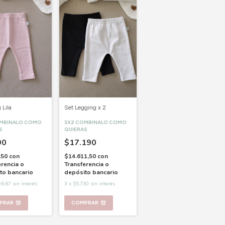
 Lila
Set Legging x 2
OMBINALO COMO
3X2 COMBINALO COMO
S
QUIERAS
90
$17.190
,50
con
$14.611,50
con
erencia o
Transferencia o
to bancario
depósito bancario
96,67
sin interés
3
x
$5.730
sin interés
PRAR
COMPRAR