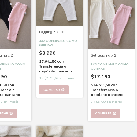
Legging Blanco
3X2 COMBINALO COMO
QUIERAS
$8.990
ging x 2
Set Legging x 2
$7.641,50
con
OMBINALO COMO
3X2 COMBINALO COMO
Transferencia o
S
QUIERAS
depósito bancario
190
$17.190
3
x
$2.996,67
sin interés
1,50
con
$14.611,50
con
erencia o
Transferencia o
COMPRAR
to bancario
depósito bancario
30
sin interés
3
x
$5.730
sin interés
PRAR
COMPRAR