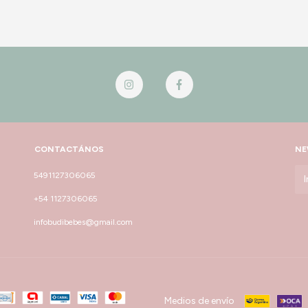
CONTACTÁNOS
NE
5491127306065
+54 1127306065
infobudibebes@gmail.com
Medios de envío