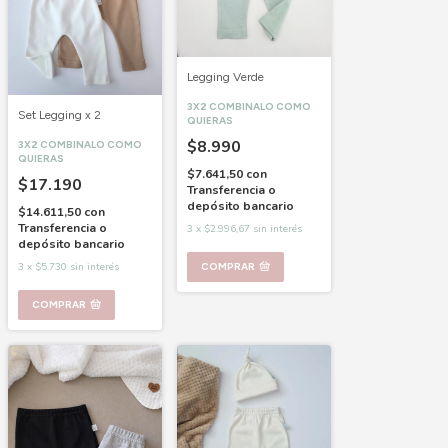
Legging Verde
3X2 COMBINALO COMO
Set Legging x 2
QUIERAS
$8.990
3X2 COMBINALO COMO
QUIERAS
$7.641,50
con
$17.190
Transferencia o
depósito bancario
$14.611,50
con
Transferencia o
3
x
$2.996,67
sin interés
depósito bancario
COMPRAR
3
x
$5.730
sin interés
COMPRAR