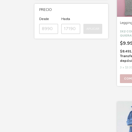
PRECIO
Desde
Hasta
Legging
APLICAR
3X2 C
QUIERA
$9.9
$8.491
Transf
depósi
3
x
$3.3
COM