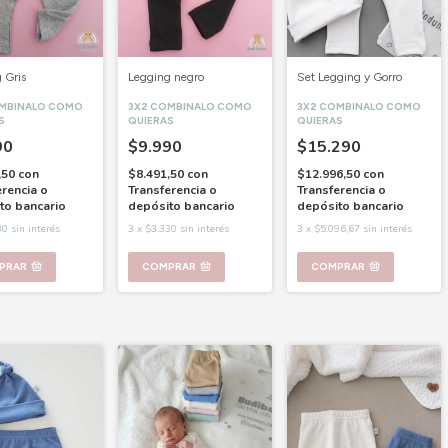
Set Legging y Gorro
 Gris
Legging negro
3X2 COMBINALO COMO
OMBINALO COMO
3X2 COMBINALO COMO
QUIERAS
S
QUIERAS
$15.290
90
$9.990
$12.996,50
con
,50
con
$8.491,50
con
Transferencia o
erencia o
Transferencia o
depósito bancario
to bancario
depósito bancario
3
x
$5.096,67
sin interés
30
sin interés
3
x
$3.330
sin interés
COMPRAR
PRAR
COMPRAR