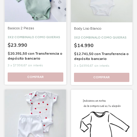
Basicos 2 Piezas
Body Liso Blanco
3X2 COMBINALO COMO QUIERAS
3X2 COMBINALO COMO QUIERAS
$23.990
$14.990
$20.391,50
con
Transferencia o
$12.741,50
con
Transferencia o
depósito bancario
depósito bancario
3
x
$7.996,67
sin interés
3
x
$4.996,67
sin interés
COMPRAR
COMPRAR