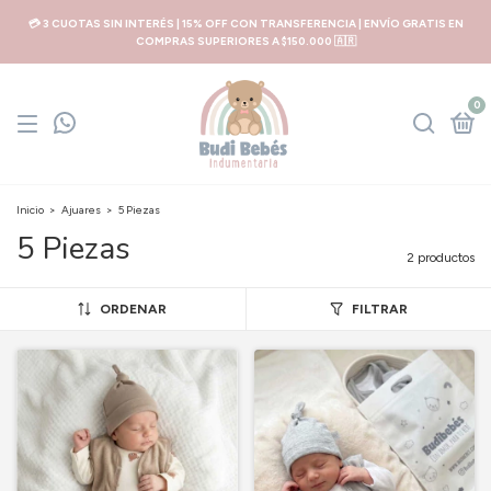
💳 3 CUOTAS SIN INTERÉS | 15% OFF CON TRANSFERENCIA | ENVÍO GRATIS EN
COMPRAS SUPERIORES A $150.000 🇦🇷
0
Inicio
>
Ajuares
>
5 Piezas
5 Piezas
2 productos
ORDENAR
FILTRAR