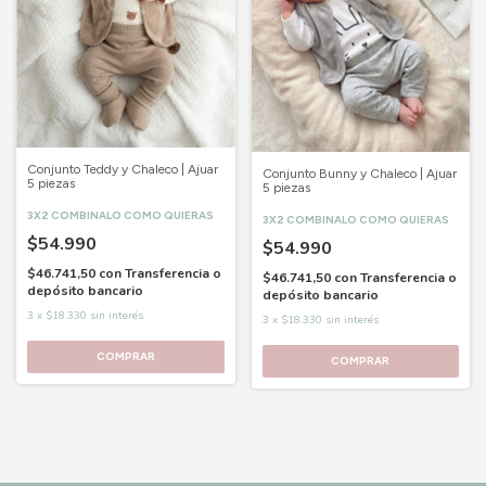
Conjunto Teddy y Chaleco | Ajuar
Conjunto Bunny y Chaleco | Ajuar
5 piezas
5 piezas
3X2 COMBINALO COMO QUIERAS
3X2 COMBINALO COMO QUIERAS
$54.990
$54.990
$46.741,50
con
Transferencia o
$46.741,50
con
Transferencia o
depósito bancario
depósito bancario
3
x
$18.330
sin interés
3
x
$18.330
sin interés
COMPRAR
COMPRAR