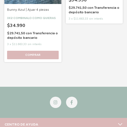
$29.741,50
con
Transferencia o
Bunny Azul | Ajuar 4 piezas
depósito bancario
3X2 COMBINALO COMO QUIERAS
3
x
$11.663,33
sin interés
$34.990
$29.741,50
con
Transferencia o
depósito bancario
3
x
$11.663,33
sin interés
COMPRAR
CENTRO DE AYUDA