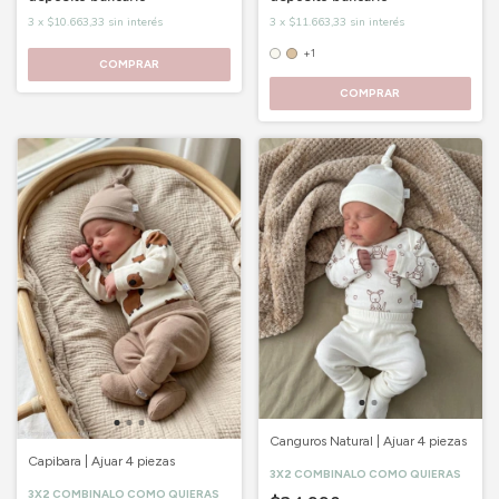
3
x
$10.663,33
sin interés
3
x
$11.663,33
sin interés
+1
COMPRAR
COMPRAR
Canguros Natural | Ajuar 4 piezas
Capibara | Ajuar 4 piezas
3X2 COMBINALO COMO QUIERAS
3X2 COMBINALO COMO QUIERAS