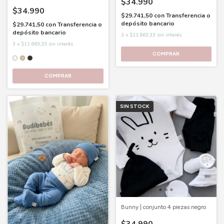
$34.990
$34.990
$29.741,50
con
Transferencia o
depósito bancario
$29.741,50
con
Transferencia o
depósito bancario
3
x
$11.663,33
sin interés
3
x
$11.663,33
sin interés
COMPRAR
COMPRAR
SIN STOCK
Bunny | conjunto 4 piezas negro
$34.990