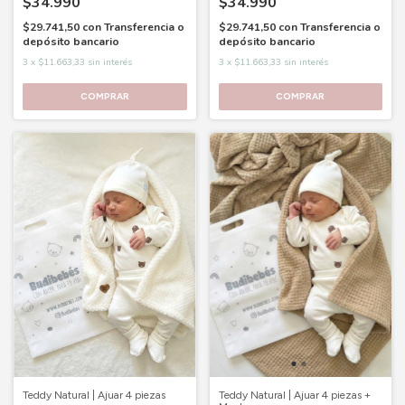
$34.990
$34.990
$29.741,50
con
Transferencia o
$29.741,50
con
Transferencia o
depósito bancario
depósito bancario
3
x
$11.663,33
sin interés
3
x
$11.663,33
sin interés
COMPRAR
COMPRAR
Teddy Natural | Ajuar 4 piezas
Teddy Natural | Ajuar 4 piezas +