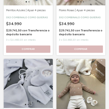
Perritos Azules | Ajuar 4 piezas
Flores Rosas | Ajuar 4 piezas
3X2 COMBINALO COMO QUIERAS
3X2 COMBINALO COMO QUIERAS
$34.990
$34.990
$29.741,50
con
Transferencia o
$29.741,50
con
Transferencia o
depósito bancario
depósito bancario
3
x
$11.663,33
sin interés
3
x
$11.663,33
sin interés
COMPRAR
COMPRAR