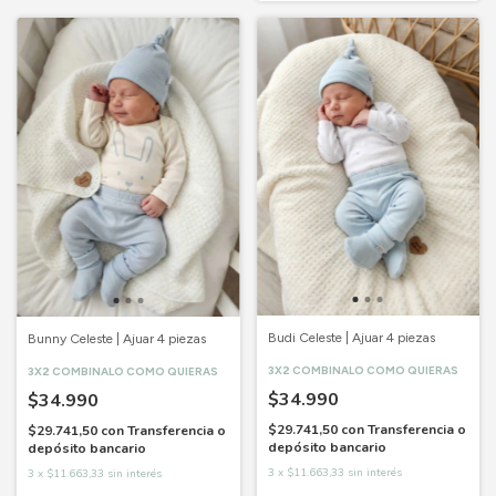
Budi Celeste | Ajuar 4 piezas
Bunny Celeste | Ajuar 4 piezas
3X2 COMBINALO COMO QUIERAS
3X2 COMBINALO COMO QUIERAS
$34.990
$34.990
$29.741,50
con
Transferencia o
$29.741,50
con
Transferencia o
depósito bancario
depósito bancario
3
x
$11.663,33
sin interés
3
x
$11.663,33
sin interés