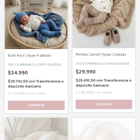
Perritos Camel | Ajuar 3 piezas
Budi Azul | Ajuar 4 piezas
3X2 COMBINALO COMO QUIERAS
3X2 COMBINALO COMO QUIERAS
$29.990
$34.990
$25.491,50
con
Transferencia o
$29.741,50
con
Transferencia o
depósito bancario
depósito bancario
3
x
$9.996,67
sin interés
3
x
$11.663,33
sin interés
COMPRAR
COMPRAR