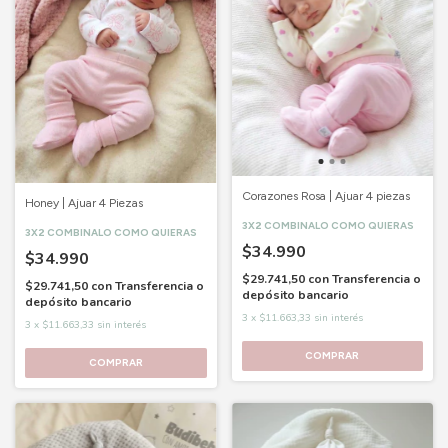
Corazones Rosa | Ajuar 4 piezas
Honey | Ajuar 4 Piezas
3X2 COMBINALO COMO QUIERAS
3X2 COMBINALO COMO QUIERAS
$34.990
$34.990
$29.741,50
con
Transferencia o
$29.741,50
con
Transferencia o
depósito bancario
depósito bancario
3
x
$11.663,33
sin interés
3
x
$11.663,33
sin interés
COMPRAR
COMPRAR