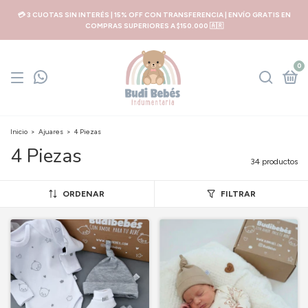
💳 3 CUOTAS SIN INTERÉS | 15% OFF CON TRANSFERENCIA | ENVÍO GRATIS EN
COMPRAS SUPERIORES A $150.000 🇦🇷
0
Inicio
>
Ajuares
>
4 Piezas
4 Piezas
34 productos
ORDENAR
FILTRAR