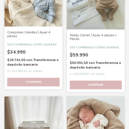
Corazones Celestes | Ajuar 4
Teddy Camel | Ajuar 4 piezas +
piezas
Manta
3X2 COMBINALO COMO QUIERAS
3X2 COMBINALO COMO QUIERAS
$34.990
$59.990
$29.741,50
con
Transferencia o
$50.991,50
con
Transferencia o
depósito bancario
depósito bancario
3
x
$11.663,33
sin interés
3
x
$19.996,67
sin interés
COMPRAR
COMPRAR