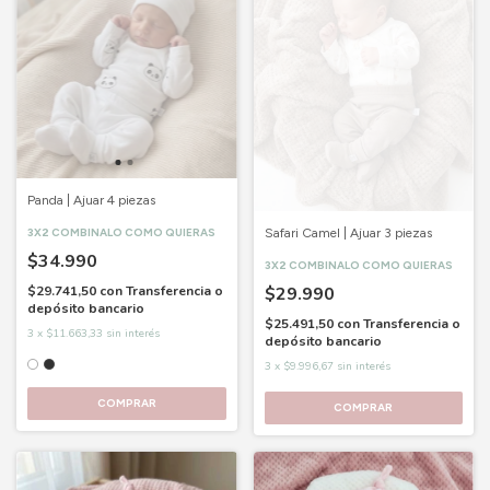
Panda | Ajuar 4 piezas
3X2 COMBINALO COMO QUIERAS
Safari Camel | Ajuar 3 piezas
$34.990
3X2 COMBINALO COMO QUIERAS
$29.741,50
con
Transferencia o
$29.990
depósito bancario
$25.491,50
con
Transferencia o
3
x
$11.663,33
sin interés
depósito bancario
3
x
$9.996,67
sin interés
COMPRAR
COMPRAR