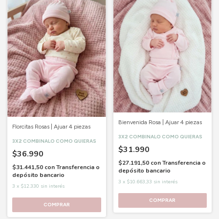
Bienvenida Rosa | Ajuar 4 piezas
Florcitas Rosas | Ajuar 4 piezas
3X2 COMBINALO COMO QUIERAS
3X2 COMBINALO COMO QUIERAS
$31.990
$36.990
$27.191,50
con
Transferencia o
$31.441,50
con
Transferencia o
depósito bancario
depósito bancario
3
x
$10.663,33
sin interés
3
x
$12.330
sin interés
COMPRAR
COMPRAR