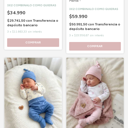
Manta -
3X2 COMBINALO COMO QUIERAS
3X2 COMBINALO COMO QUIERAS
$34.990
$59.990
$29.741,50
con
Transferencia o
$50.991,50
con
Transferencia o
depósito bancario
depósito bancario
3
x
$11.663,33
sin interés
3
x
$19.996,67
sin interés
COMPRAR
COMPRAR