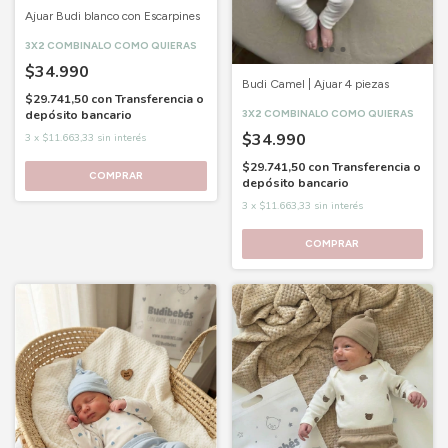
Ajuar Budi blanco con Escarpines
3X2 COMBINALO COMO QUIERAS
$34.990
Budi Camel | Ajuar 4 piezas
$29.741,50
con
Transferencia o
depósito bancario
3X2 COMBINALO COMO QUIERAS
$34.990
3
x
$11.663,33
sin interés
$29.741,50
con
Transferencia o
COMPRAR
depósito bancario
3
x
$11.663,33
sin interés
COMPRAR