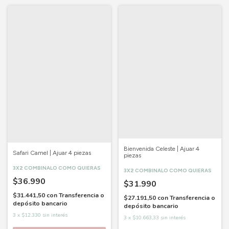
Bienvenida Celeste | Ajuar 4
Safari Camel | Ajuar 4 piezas
piezas
3X2 COMBINALO COMO QUIERAS
3X2 COMBINALO COMO QUIERAS
$36.990
$31.990
$31.441,50
con
Transferencia o
$27.191,50
con
Transferencia o
depósito bancario
depósito bancario
3
x
$12.330
sin interés
3
x
$10.663,33
sin interés