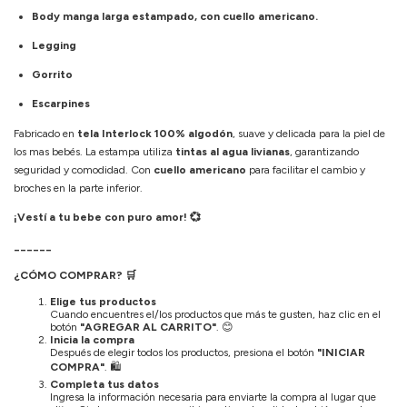
Body manga larga estampado, con cuello americano.
Legging
Gorrito
Escarpines
Fabricado en
tela Interlock 100% algodón
, suave y delicada para la piel de
los mas bebés. La estampa utiliza
tintas al agua livianas
, garantizando
seguridad y comodidad. Con
cuello americano
para facilitar el cambio y
broches en la parte inferior.
¡Vestí a tu bebe con puro amor! 💞
______
¿CÓMO COMPRAR?
🛒
Elige tus productos
Cuando encuentres el/los productos que más te gusten, haz clic en el
botón
"AGREGAR AL CARRITO"
.
😊
Inicia la compra
Después de elegir todos los productos, presiona el botón
"INICIAR
COMPRA"
.
🛍️
Completa tus datos
Ingresa la información necesaria para enviarte la compra al lugar que