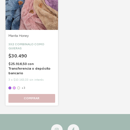
Manta Honey
3X2 COMBINALO COMO
QUIERAS
$30.490
$25.916,50
con
Transferencia o depósito
bancario
3
x
$10.163,33
sin interés
+3
COMPRAR