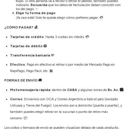
elijas. Si otra persona va a recibir o retirar el pedido, también puedes
indicarlo.
Recuerda
que los datos de facturación deben coincidir con
los del pago.
✨
Elige tu forma de pago
¡Ya casi está! Solo te queda elegir cómo prefieres pagar.
💳
¿CÓMO PAGAR?
💰
Tarjetas de crédito
: Hasta 3 cuotas sin interés.
💳
Tarjetas de débito
🏦
Transferencia bancaria
💸
Efectivo
: Pago en efectivo al retirar o por medio de Mercado Pago en
RapiPago, Pago Fácil, etc.
🏪
FORMAS DE ENVÍO
🚚
Motomensajería rápida:
dentro de
CABA
y algunas zonas de
Bs. As. 🏙️
Correo
: Enviamos con OCA y Correo Argentino a todo el país (excepto
Ushuaia y Tierra del Fuego). Los envíos son a domicilio (puerta a puerta), y
también puedes elegir retirar en la sucursal o punto de retiro más
cercano.
📦
Los costos y tiempos de envío se pueden visualizar debajo de cada producto,