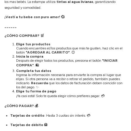
los mas bebés. La estampa utiliza
tintas al agua livianas
, garantizando
seguridad y comodidad.
¡Vestí a tu bebe con puro amor! 💞
______
¿CÓMO COMPRAR?
🛒
Elige tus productos
Cuando encuentres el/los productos que más te gusten, haz clic en el
botón
"AGREGAR AL CARRITO"
.
😊
Inicia la compra
Después de elegir todos los productos, presiona el botón
"INICIAR
COMPRA"
.
🛍️
Completa tus datos
Ingresa la información necesaria para enviarte la compra al lugar que
elijas. Si otra persona va a recibir o retirar el pedido, también puedes
indicarlo.
Recuerda
que los datos de facturación deben coincidir con
los del pago.
✨
Elige tu forma de pago
¡Ya casi está! Solo te queda elegir cómo prefieres pagar.
💳
¿CÓMO PAGAR?
💰
Tarjetas de crédito
: Hasta 3 cuotas sin interés.
💳
Tarjetas de débito
🏦