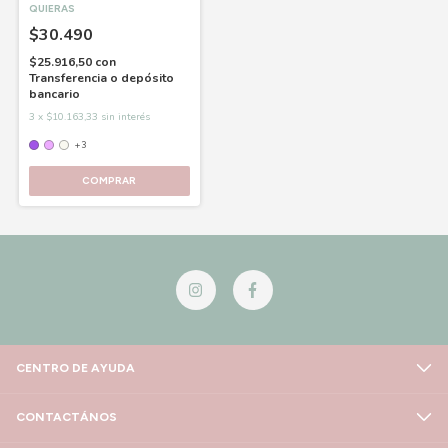
QUIERAS
$30.490
$25.916,50
con
Transferencia o depósito
bancario
3
x
$10.163,33
sin interés
+3
COMPRAR
CENTRO DE AYUDA
CONTACTÁNOS