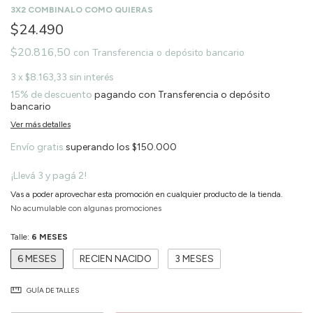
3X2 COMBINALO COMO QUIERAS
$24.490
$20.816,50
con
Transferencia o depósito bancario
3
x
$8.163,33
sin interés
15% de descuento
pagando con Transferencia o depósito
bancario
Ver más detalles
Envío gratis
superando los
$150.000
¡Llevá 3 y pagá 2!
Vas a poder aprovechar esta promoción en cualquier producto de la tienda.
No acumulable con algunas promociones
Talle:
6 MESES
6 MESES
RECIEN NACIDO
3 MESES
GUÍA DE TALLES