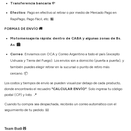
Transferencia bancaria
💸
Efectivo
: Pago en efectivo al retirar o por medio de Mercado Pago en
RapiPago, Pago Fácil, etc.
🏪
FORMAS DE ENVÍO
🚚
Motomensajería rápida: dentro de CABA y algunas zonas de Bs.
As. 🏙️
Correo
: Enviamos con OCA y Correo Argentino a todo el país (excepto
Ushuaia y Tierra del Fuego). Los envíos son a domicilio (puerta a puerta), y
también puedes elegir retirar en la sucursal o punto de retiro más
cercano.
📦
Los costos y tiempos de envío se pueden visualizar debajo de cada producto,
donde encontrarás el recuadro
"CALCULAR ENVÍO"
. Solo ingresa tu código
postal (CP) y listo.
📍
Cuando tu compra sea despachada, recibirás un correo automático con el
seguimiento de tu pedido.
📧
Team Budi 🧸