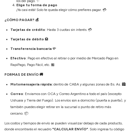
los del pago.
✨
Elige tu forma de pago
¡Ya casi está! Solo te queda elegir cómo prefieres pagar.
💳
¿CÓMO PAGAR?
💰
Tarjetas de crédito
: Hasta 3 cuotas sin interés.
💳
Tarjetas de débito
🏦
Transferencia bancaria
💸
Efectivo
: Pago en efectivo al retirar o por medio de Mercado Pago en
RapiPago, Pago Fácil, etc.
🏪
FORMAS DE ENVÍO
🚚
Motomensajería rápida:
dentro de CABA y algunas zonas de Bs. As. 🏙️
Correo
: Enviamos con OCA y Correo Argentino a todo el país (excepto
Ushuaia y Tierra del Fuego). Los envíos son a domicilio (puerta a puerta), y
también puedes elegir retirar en la sucursal o punto de retiro más
cercano.
📦
Los costos y tiempos de envío se pueden visualizar debajo de cada producto,
donde encontrarás el recuadro
"CALCULAR ENVÍO"
. Solo ingresa tu código