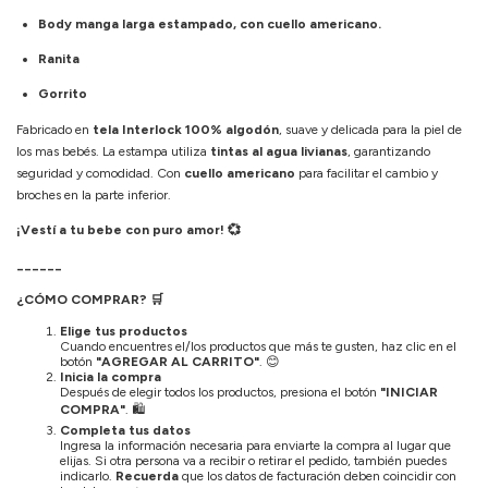
Body manga larga estampado, con cuello americano.
Ranita
Gorrito
Fabricado en
tela Interlock 100% algodón
, suave y delicada para la piel de
los mas bebés. La estampa utiliza
tintas al agua livianas
, garantizando
seguridad y comodidad. Con
cuello americano
para facilitar el cambio y
broches en la parte inferior.
¡Vestí a tu bebe con puro amor! 💞
______
¿CÓMO COMPRAR?
🛒
Elige tus productos
Cuando encuentres el/los productos que más te gusten, haz clic en el
botón
"AGREGAR AL CARRITO"
.
😊
Inicia la compra
Después de elegir todos los productos, presiona el botón
"INICIAR
COMPRA"
.
🛍️
Completa tus datos
Ingresa la información necesaria para enviarte la compra al lugar que
elijas. Si otra persona va a recibir o retirar el pedido, también puedes
indicarlo.
Recuerda
que los datos de facturación deben coincidir con