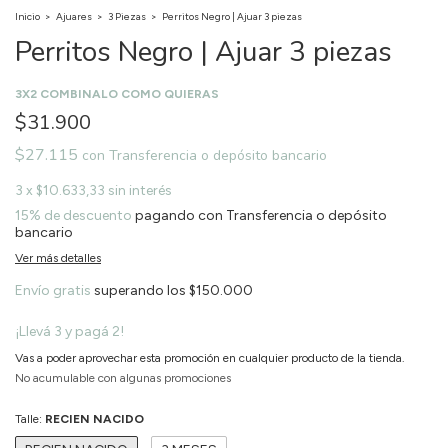
Inicio
>
Ajuares
>
3 Piezas
>
Perritos Negro | Ajuar 3 piezas
Perritos Negro | Ajuar 3 piezas
3X2 COMBINALO COMO QUIERAS
$31.900
$27.115
con
Transferencia o depósito bancario
3
x
$10.633,33
sin interés
15% de descuento
pagando con Transferencia o depósito
bancario
Ver más detalles
Envío gratis
superando los
$150.000
¡Llevá 3 y pagá 2!
Vas a poder aprovechar esta promoción en cualquier producto de la tienda.
No acumulable con algunas promociones
Talle:
RECIEN NACIDO