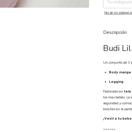
No sé mi código p
Descripción
Budi Lil
Un conjunto de 3 p
Body manga l
Legging
Fabricado en
tela
los mas bebés. La 
seguridad y como
broches en la parte 
¡Vestí a tu bebe
______