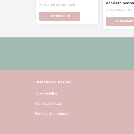
rio
depósito banca
3
x
$10.663,33
sin interés
interés
3
x
$10.663,33
sin 
COMPRAR
COMPRAR
CENTRO DE AYUDA
Tabla de talles
Centro de Ayuda
Políticas de devolución