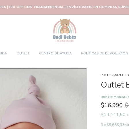
ERÉS | 15% OFF CON TRANSFERENCIA | ENVÍO GRATIS EN COMPRAS SUPERI
NIDA
OUTLET
CENTRO DE AYUDA
POLÍTICAS DE DEVOLUCIÓN
Inicio
>
Ajuares
>
3
Outlet B
3X2 COMBINAL
$16.990
$
$14.441,50
c
3
x
$5.663,33
si