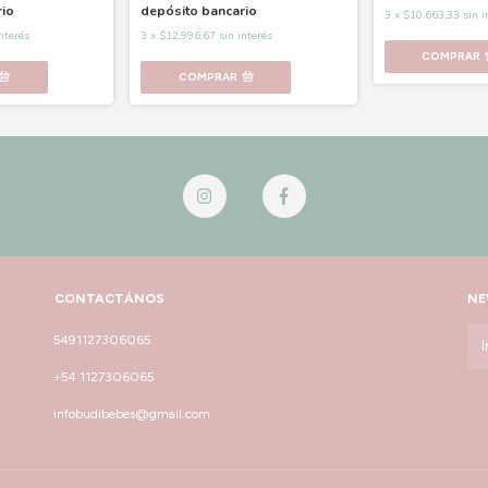
rio
depósito bancario
3
x
$10.663,33
sin i
interés
3
x
$12.996,67
sin interés
COMPRAR
COMPRAR
CONTACTÁNOS
NE
5491127306065
+54 1127306065
infobudibebes@gmail.com