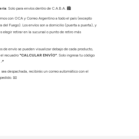
ría
: Solo para envíos dentro de C.A.B.A.
🏙️
amos con OCA y Correo Argentino a todo el país (excepto
a del Fuego). Los envíos son a domicilio (puerta a puerta), y
elegir retirar en la sucursal o punto de retiro más
os de envío se pueden visualizar debajo de cada producto,
 el recuadro
"CALCULAR ENVÍO"
. Solo ingresa tu código
.
📍
sea despachada, recibirás un correo automático con el
 pedido.
📧