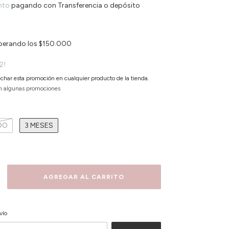
nto
pagando con Transferencia o depósito
perando los
$150.000
2!
char esta promoción en cualquier producto de la tienda.
n algunas promociones
DO
3 MESES
CAMBIAR CP
P:
vío