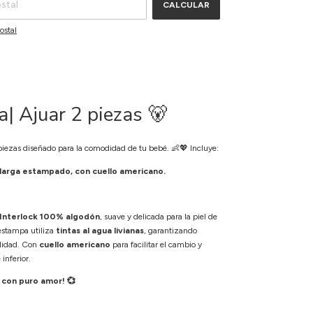
CALCULAR
ostal
a| Ajuar 2 piezas 🐻
iezas diseñado para la comodidad de tu bebé. 👶💖 Incluye:
arga estampado, con cuello americano.
 Interlock 100% algodón
, suave y delicada para la piel de
estampa utiliza
tintas al agua livianas
, garantizando
didad. Con
cuello americano
para facilitar el cambio y
inferior.
 con puro amor! 💞