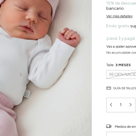
15% de descue
bancario
Ver más detalles
Envío gratis
su
¡Llevá 3 y pagá 
Vas a poder aprove
No acumulable co
Talle:
3 MESES
RECIEN NACI
GUÍA DE TALLES
Entregas para el C
Medios de en