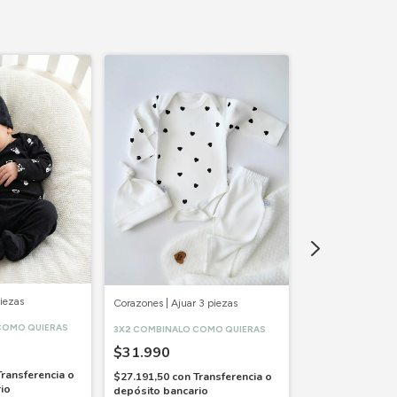
iezas
Corazones | Ajuar 3 piezas
Budi Negro | Ajuar
COMO QUIERAS
3X2 COMBINALO COMO QUIERAS
$31.990
3X2 COMBINALO 
$27.990
Transferencia o
$27.191,50
con
Transferencia o
io
depósito bancario