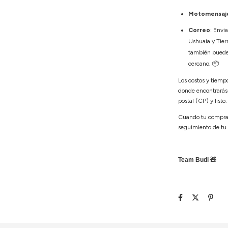
Motomensaje
Correo
: Envi
Ushuaia y Tierr
también puedes 
cercano.
📦
Los costos y tiemp
donde encontrarás
postal (CP) y listo
Cuando tu compra 
seguimiento de tu
Team Budi 🧸