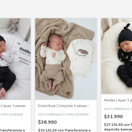
Pandas | Ajuar 3 p
| Ajuar 3 piezas
Erizos Budi | Conjunto 3 piezas -
3X2 COMBINALO 
COMO QUIERAS
3X2 COMBINALO COMO QUIERAS
$31.990
$38.990
$27.191,50
con
depósito bancar
Transferencia o
$33.141,50
con
Transferencia o