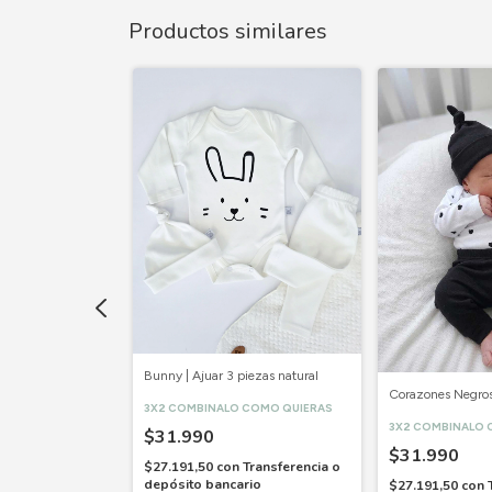
Productos similares
Bunny | Ajuar 3 piezas natural
r 3 Piezas
Corazones Negros 
3X2 COMBINALO COMO QUIERAS
 COMO QUIERAS
3X2 COMBINALO 
$31.990
$31.990
$27.191,50
con
Transferencia o
Transferencia o
depósito bancario
$27.191,50
con