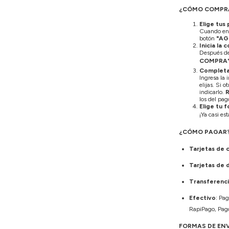
¿CÓMO COMPR
Elige tus
Cuando enc
botón
"AG
Inicia la
Después de 
COMPRA
Completa
Ingresa la 
elijas. Si 
indicarlo.
los del pag
Elige tu 
¡Ya casi es
¿CÓMO PAGAR
Tarjetas de 
Tarjetas de 
Transferenci
Efectivo
: Pag
RapiPago, Pago
FORMAS DE EN