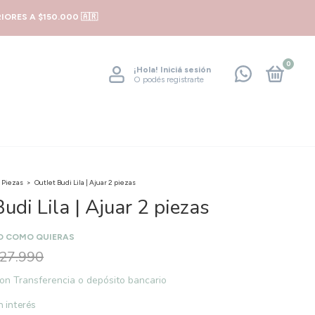
ORES A $150.000 🇦🇷
0
¡Hola!
Iniciá sesión
O podés registrarte
 Piezas
>
Outlet Budi Lila | Ajuar 2 piezas
udi Lila | Ajuar 2 piezas
O COMO QUIERAS
27.990
on
Transferencia o depósito bancario
n interés