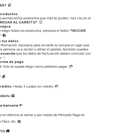
AR?
🛒
 productos
uentres el/los productos que más te gusten, haz clic en el
REGAR AL CARRITO"
.
😊
 compra
elegir todos los productos, presiona el botón
"INICIAR
"
.
🛍️
 tus datos
información necesaria para enviarte la compra al lugar que
otra persona va a recibir o retirar el pedido, también puedes
Recuerda
que los datos de facturación deben coincidir con
o.
✨
forma de pago
tá! Solo te queda elegir cómo prefieres pagar.
💳
?
💰
crédito
: Hasta 3 cuotas sin interés.
💳
débito
🏦
a bancaria
💸
o en efectivo al retirar o por medio de Mercado Pago en
 Fácil, etc.
🏪
VÍO
🚚