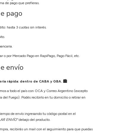
rma de pago que prefieras.
de pago
dito: hasta 3 cuotas sin interés.
ito.
bancaria.
irar o por Mercado Pago en RapiPago, Pago Fácil, etc.
e envío
ía rápida: dentro de CABA y GBA. 🏙️
amos a todo el país con OCA y Correo Argentino (excepto
a del Fuego). Podés recibirlo en tu domicilio o retirar en
 tiempo de envío ingresando tu código postal en el
AR ENVÍO"
debajo del producto.
mpra, recibirás un mail con el seguimiento para que puedas