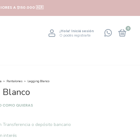
ORES A $150.000 🇦🇷
0
¡Hola!
Iniciá sesión
O podés registrarte
a
>
Pantalones
>
Legging Blanco
 Blanco
O COMO QUIERAS
n
Transferencia o depósito bancario
in interés