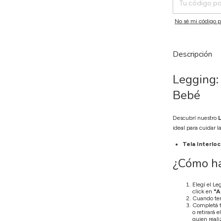
No sé mi código p
Descripción
Legging:
Bebé
Descubrí nuestro
ideal para cuidar l
Tela Interlo
¿Cómo ha
Elegí el Le
click en
"A
Cuando ter
Completá tu
o retirará 
quien reali