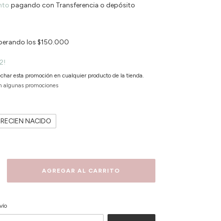
nto
pagando con Transferencia o depósito
perando los
$150.000
2!
char esta promoción en cualquier producto de la tienda.
n algunas promociones
RECIEN NACIDO
CAMBIAR CP
P:
vío