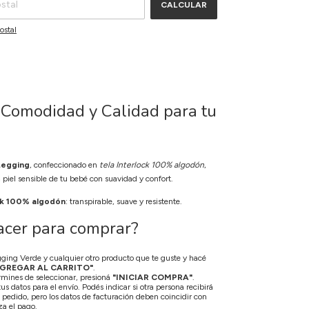
CALCULAR
ostal
 Comodidad y Calidad para tu
Legging
, confeccionado en
tela Interlock 100% algodón
,
a piel sensible de tu bebé con suavidad y confort.
ck 100% algodón
: transpirable, suave y resistente.
cer para comprar?
gging Verde y cualquier otro producto que te guste y hacé
GREGAR AL CARRITO"
.
mines de seleccionar, presioná
"INICIAR COMPRA"
.
s datos para el envío. Podés indicar si otra persona recibirá
el pedido, pero los datos de facturación deben coincidir con
za el pago.