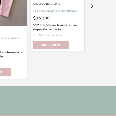
Set Legging y Gorro
Legging Verde
3X2 COMBINALO COMO QUIERAS
3X2 COMBINALO 
$15.290
$8.990
$12.996,50
con
Transferencia o
$7.641,50
con
Tr
depósito bancario
depósito bancar
3
x
$5.096,67
sin interés
3
x
$2.996,67
sin in
COMO QUIERAS
COMPRAR
COMPRAR
Transferencia o
io
és