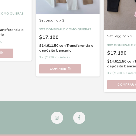
COMO QUIERAS
Set Legging x 2
3X2 COMBINALO COMO QUIERAS
ransferencia o
rio
$17.190
Set Legging x 2
és
$14.611,50
con
Transferencia o
3X2 COMBINALO 
depósito bancario
$17.190
3
x
$5.730
sin interés
$14.611,50
con
depósito bancar
COMPRAR
3
x
$5.730
sin inter
COMPRAR