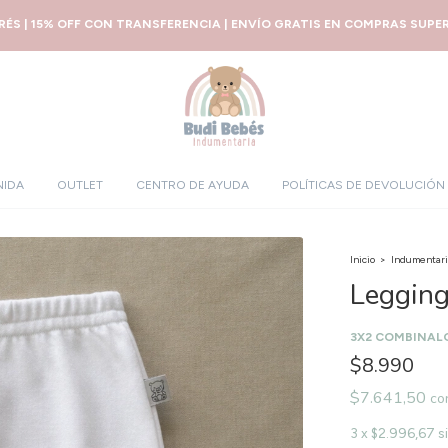
ERÉS | 15% OFF CON TRANSFERENCIA | ENVÍO GRATIS EN COMPRAS SUPERI
NIDA
OUTLET
CENTRO DE AYUDA
POLÍTICAS DE DEVOLUCIÓN
Inicio
>
Indumentari
Legging
3X2 COMBINAL
$8.990
$7.641,50
co
3
x
$2.996,67
s