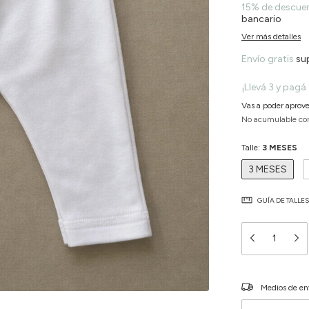
15% de descue
bancario
Ver más detalles
Envío gratis
su
¡Llevá 3 y pagá 
Vas a poder aprove
No acumulable co
Talle:
3 MESES
3 MESES
GUÍA DE TALLES
Entregas para el C
Medios de en