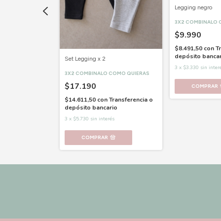
Legging negro
 COMO QUIERAS
3X2 COMBINALO 
$9.990
ransferencia o
$8.491,50
con
T
rio
depósito banca
Set Legging x 2
és
3
x
$3.330
sin inter
3X2 COMBINALO COMO QUIERAS
$17.190
COMPRAR
$14.611,50
con
Transferencia o
depósito bancario
3
x
$5.730
sin interés
COMPRAR