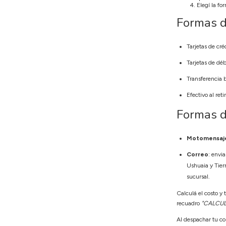
Elegí la fo
Formas 
Tarjetas de cré
Tarjetas de déb
Transferencia 
Efectivo al ret
Formas d
Motomensajer
Correo
: envi
Ushuaia y Tierr
sucursal.
Calculá el costo y
recuadro
"CALCUL
Al despachar tu co