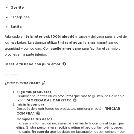
Gorrito
Escarpines
Batita
Fabricado en
tela Interlock 100% algodón
, suave y delicada para la piel de
los mas bebés. La estampa utiliza
tintas al agua livianas
, garantizando
seguridad y comodidad. Con
cuello americano
para facilitar el cambio y
broches en la parte inferior.
¡Vestí a tu bebe con puro amor! 💞
______
¿CÓMO COMPRAR?
🛒
Elige tus productos
Cuando encuentres el/los productos que más te gusten, haz clic en el
botón
"AGREGAR AL CARRITO"
.
😊
Inicia la compra
Después de elegir todos los productos, presiona el botón
"INICIAR
COMPRA"
.
🛍️
Completa tus datos
Ingresa la información necesaria para enviarte la compra al lugar que
elijas. Si otra persona va a recibir o retirar el pedido, también puedes
indicarlo.
Recuerda
que los datos de facturación deben coincidir con