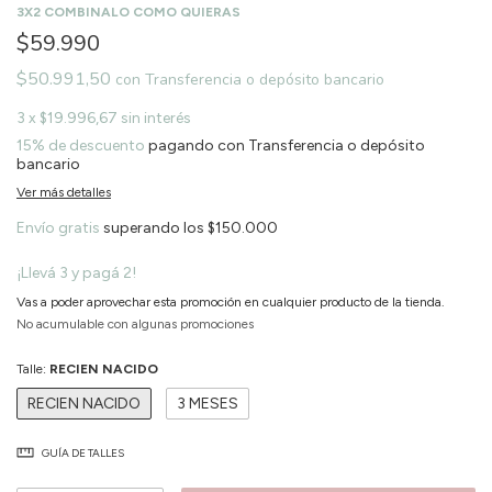
3X2 COMBINALO COMO QUIERAS
$59.990
$50.991,50
con
Transferencia o depósito bancario
3
x
$19.996,67
sin interés
15% de descuento
pagando con Transferencia o depósito
bancario
Ver más detalles
Envío gratis
superando los
$150.000
¡Llevá 3 y pagá 2!
Vas a poder aprovechar esta promoción en cualquier producto de la tienda.
No acumulable con algunas promociones
Talle:
RECIEN NACIDO
RECIEN NACIDO
3 MESES
GUÍA DE TALLES