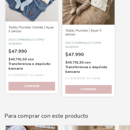
Teddy Mundial Celeste | Ajuar
Teddy Mundial | Ajuar 5
5 piezas
piezas
3X2 COMBINALO COMO
3X2 COMBINALO COMO
QUIERAS
QUIERAS
$47.990
$47.990
$40.791,50
con
$40.791,50
con
Transferencia o depósito
Transferencia o depósito
bancario
bancario
3
x
$15.996,67
sin interés
3
x
$15.996,67
sin interés
COMPRAR
COMPRAR
Para comprar con este producto