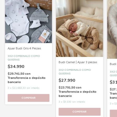
Ajuar Budi Gris 4 Piezas
3X2 COMBINALO COMO
QUIERAS
Budi Camel | Ajuar 3 piezas
Budi 
$34.990
3X2 COMBINALO COMO
3X2 
$29.741,50
con
QUIERAS
QUIE
Transferencia o depósito
$27.990
$31
bancario
$23.791,50
con
3
x
$11.663,33
sin interés
$27.
Transferencia o depósito
Tran
bancario
banc
COMPRAR
3
x
$9.330
sin interés
3
x
$1
COMPRAR