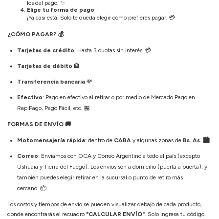
los del pago.
✨
Elige tu forma de pago
¡Ya casi está! Solo te queda elegir cómo prefieres pagar.
💳
¿CÓMO PAGAR?
💰
Tarjetas de crédito
: Hasta 3 cuotas sin interés.
💳
Tarjetas de débito
🏦
Transferencia bancaria
💸
Efectivo
: Pago en efectivo al retirar o por medio de Mercado Pago en
RapiPago, Pago Fácil, etc.
🏪
FORMAS DE ENVÍO
🚚
Motomensajería rápida:
dentro de
CABA
y algunas zonas de
Bs. As. 🏙️
Correo
: Enviamos con OCA y Correo Argentino a todo el país (excepto
Ushuaia y Tierra del Fuego). Los envíos son a domicilio (puerta a puerta), y
también puedes elegir retirar en la sucursal o punto de retiro más
cercano.
📦
Los costos y tiempos de envío se pueden visualizar debajo de cada producto,
donde encontrarás el recuadro
"CALCULAR ENVÍO"
. Solo ingresa tu código