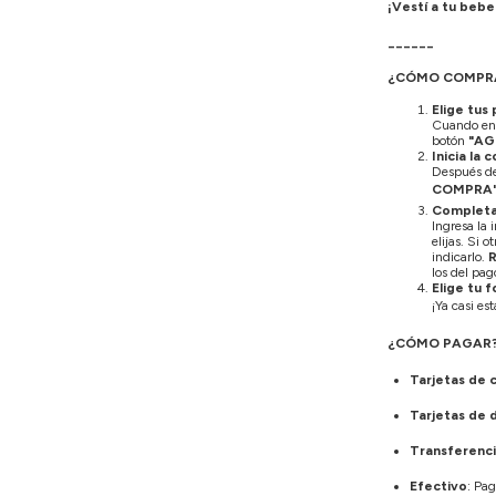
¡Vestí a tu bebe
______
¿CÓMO COMPR
Elige tus
Cuando enc
botón
"AG
Inicia la
Después de 
COMPRA
Completa
Ingresa la 
elijas. Si 
indicarlo.
los del pag
Elige tu 
¡Ya casi es
¿CÓMO PAGAR
Tarjetas de 
Tarjetas de 
Transferenci
Efectivo
: Pag