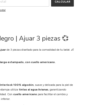
CALCULAR
ostal
egro | Ajuar 3 piezas 💞
Ajuar
de 3 piezas diseñado para la comodidad de tu bebé. 👶
arga estampado, con cuello americano.
 Interlock 100% algodón
, suave y delicada para la piel de
estampa utiliza
tintas al agua livianas
, garantizando
didad. Con
cuello americano
para facilitar el cambio y
inferior.