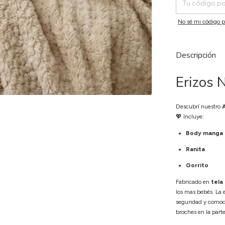
No sé mi código p
Descripción
Erizos N
Descubrí nuestro
💖 Incluye:
Body manga l
Ranita
Gorrito
Fabricado en
tela
los mas bebés. La 
seguridad y como
broches en la parte 