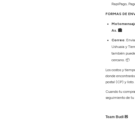
RapiPago, Pago
FORMAS DE EN
Motomensajer
As. 🏙️
Correo
: Envi
Ushuaia y Tierr
también puedes 
cercano.
📦
Los costos y tiemp
donde encontrarás
postal (CP) y listo
Cuando tu compra 
seguimiento de tu
Team Budi 🧸