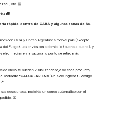
 Fácil, etc.
🏪
VÍO
🚚
ía rápida: dentro de CABA y algunas zonas de Bs.
amos con OCA y Correo Argentino a todo el país (excepto
a del Fuego). Los envíos son a domicilio (puerta a puerta), y
elegir retirar en la sucursal o punto de retiro más
os de envío se pueden visualizar debajo de cada producto,
 el recuadro
"CALCULAR ENVÍO"
. Solo ingresa tu código
.
📍
sea despachada, recibirás un correo automático con el
 pedido.
📧