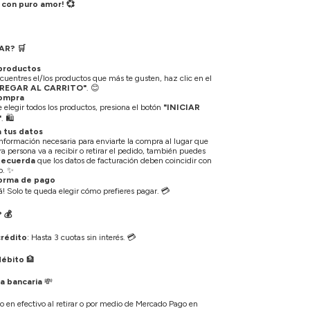
 con puro amor! 💞
AR?
🛒
 productos
uentres el/los productos que más te gusten, haz clic en el
REGAR AL CARRITO"
.
😊
 compra
elegir todos los productos, presiona el botón
"INICIAR
"
.
🛍️
 tus datos
información necesaria para enviarte la compra al lugar que
otra persona va a recibir o retirar el pedido, también puedes
Recuerda
que los datos de facturación deben coincidir con
o.
✨
forma de pago
tá! Solo te queda elegir cómo prefieres pagar.
💳
?
💰
crédito
: Hasta 3 cuotas sin interés.
💳
débito
🏦
a bancaria
💸
o en efectivo al retirar o por medio de Mercado Pago en