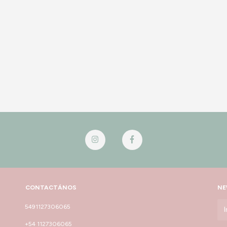
CONTACTÁNOS
NE
5491127306065
+54 1127306065