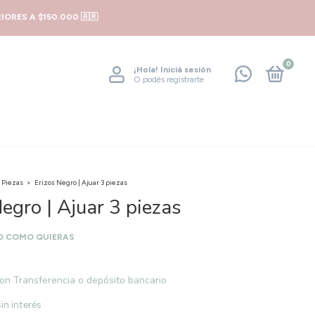
ORES A $150.000 🇦🇷
0
¡Hola!
Iniciá sesión
O podés registrarte
 Piezas
>
Erizos Negro | Ajuar 3 piezas
Negro | Ajuar 3 piezas
O COMO QUIERAS
on
Transferencia o depósito bancario
sin interés