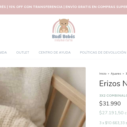
ERÉS | 15% OFF CON TRANSFERENCIA | ENVÍO GRATIS EN COMPRAS SUPERI
NIDA
OUTLET
CENTRO DE AYUDA
POLÍTICAS DE DEVOLUCIÓN
Inicio
>
Ajuares
>
3
Erizos 
3X2 COMBINAL
$31.990
$27.191,50
c
3
x
$10.663,33