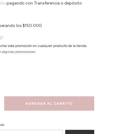
nto
pagando con Transferencia o depósito
perando los
$150.000
2!
char esta promoción en cualquier producto de la tienda.
n algunas promociones
CAMBIAR CP
P:
vío