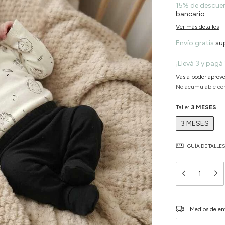
15% de descue
bancario
Ver más detalles
Envío gratis
su
¡Llevá 3 y pagá 
Vas a poder aprove
No acumulable co
Talle:
3 MESES
3 MESES
GUÍA DE TALLES
Entregas para el C
Medios de en