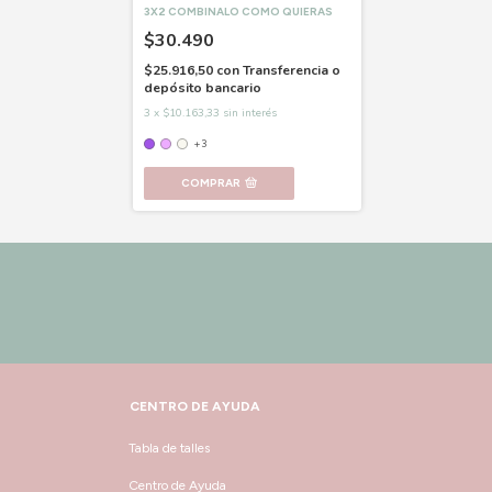
3X2 COMBINALO COMO QUIERAS
$30.490
$25.916,50
con
Transferencia o
depósito bancario
3
x
$10.163,33
sin interés
+3
COMPRAR
CENTRO DE AYUDA
Tabla de talles
Centro de Ayuda