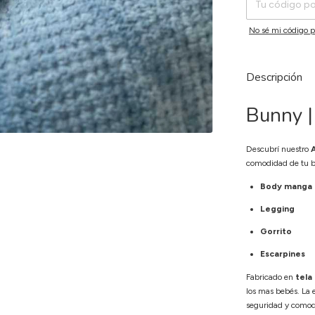
No sé mi código p
Descripción
Bunny |
Descubrí nuestro
comodidad de tu b
Body manga l
Legging
Gorrito
Escarpines
Fabricado en
tela
los mas bebés. La 
seguridad y como