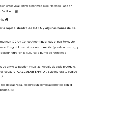
o en efectivo al retirar o por medio de Mercado Pago en
 Fácil, etc.
🏪
VÍO
🚚
ía rápida: dentro de CABA y algunas zonas de Bs.
amos con OCA y Correo Argentino a todo el país (excepto
a del Fuego). Los envíos son a domicilio (puerta a puerta), y
elegir retirar en la sucursal o punto de retiro más
os de envío se pueden visualizar debajo de cada producto,
 el recuadro
"CALCULAR ENVÍO"
. Solo ingresa tu código
.
📍
sea despachada, recibirás un correo automático con el
 pedido.
📧