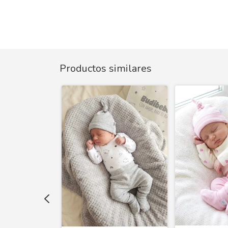
Productos similares
 Piezas
 COMO QUIERAS