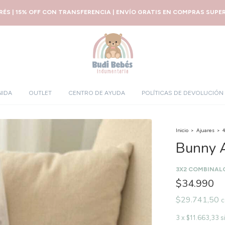
ERÉS | 15% OFF CON TRANSFERENCIA | ENVÍO GRATIS EN COMPRAS SUPERI
NIDA
OUTLET
CENTRO DE AYUDA
POLÍTICAS DE DEVOLUCIÓN
Inicio
>
Ajuares
>
4
Bunny A
3X2 COMBINAL
$34.990
$29.741,50
c
3
x
$11.663,33
s