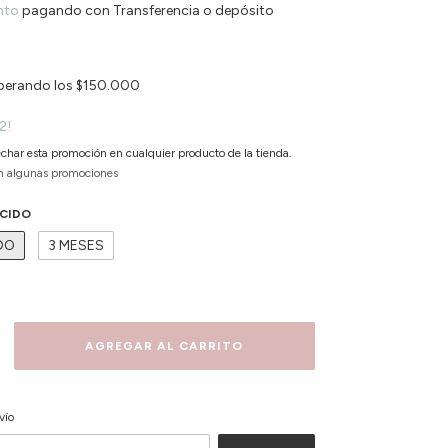
nto
pagando con Transferencia o depósito
perando los
$150.000
2!
char esta promoción en cualquier producto de la tienda.
n algunas promociones
ACIDO
DO
3 MESES
CAMBIAR CP
P:
vío