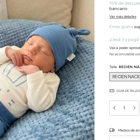
15% de descue
bancario
Ver más detalles
Envío gratis
su
¡Llevá 3 y pagá 
Vas a poder aprove
No acumulable co
Talle:
RECIEN N
RECIEN NACI
GUÍA DE TALLES
Entregas para el C
Medios de en