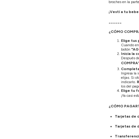
broches en la parte 
¡Vestí a tu bebe
______
¿CÓMO COMPR
Elige tus
Cuando enc
botón
"AG
Inicia la
Después de 
COMPRA
Completa
Ingresa la 
elijas. Si 
indicarlo.
los del pag
Elige tu 
¡Ya casi es
¿CÓMO PAGAR
Tarjetas de 
Tarjetas de 
Transferenci