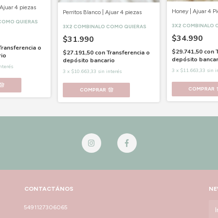
Ajuar 4 piezas
Honey | Ajuar 4 P
Perritos Blanco | Ajuar 4 piezas
COMO QUIERAS
3X2 COMBINALO 
3X2 COMBINALO COMO QUIERAS
$34.990
$31.990
Transferencia o
$29.741,50
con
$27.191,50
con
Transferencia o
rio
depósito bancar
depósito bancario
interés
3
x
$11.663,33
sin i
3
x
$10.663,33
sin interés
COMPRAR
COMPRAR
CONTACTÁNOS
NE
5491127306065