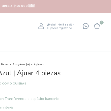
ORES A $150.000 🇦🇷
0
¡Hola!
Iniciá sesión
O podés registrarte
 Piezas
>
Bunny Azul | Ajuar 4 piezas
zul | Ajuar 4 piezas
O COMO QUIERAS
on
Transferencia o depósito bancario
in interés