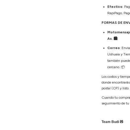
Efectivo
: Pag
RapiPago, Pago
FORMAS DE EN
Motomensajer
As. 🏙️
Correo
: Envi
Ushuaia y Tierr
también puedes 
cercano.
📦
Los costos y tiemp
donde encontrarás
postal (CP) y listo
Cuando tu compra 
seguimiento de tu
Team Budi 🧸