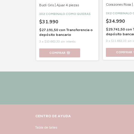
Corazones Rosa | 
Budi Gris | Ajuar 4 piezas
Transferencia o
3X2 COMBINALO 
rio
3X2 COMBINALO COMO QUIERAS
$34.990
$31.990
interés
$29.741,50
con
$27.191,50
con
Transferencia o
depósito banca
depósito bancario
3
x
$11.663,33
sin 
3
x
$10.663,33
sin interés
COMPRAR
COMPRAR
CENTRO DE AYUDA
Tabla de talles