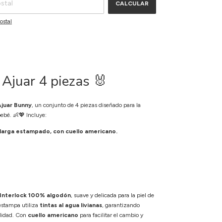
CALCULAR
ostal
 Ajuar 4 piezas 🐰
Ajuar Bunny
, un conjunto de 4 piezas diseñado para la
ebé. 👶💖 Incluye:
arga estampado, con cuello americano.
 Interlock 100% algodón
, suave y delicada para la piel de
estampa utiliza
tintas al agua livianas
, garantizando
didad. Con
cuello americano
para facilitar el cambio y