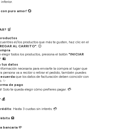
inferior.
 con puro amor! 💞
AR?
🛒
 productos
uentres el/los productos que más te gusten, haz clic en el
REGAR AL CARRITO"
.
😊
 compra
elegir todos los productos, presiona el botón
"INICIAR
"
.
🛍️
 tus datos
información necesaria para enviarte la compra al lugar que
otra persona va a recibir o retirar el pedido, también puedes
Recuerda
que los datos de facturación deben coincidir con
o.
✨
forma de pago
tá! Solo te queda elegir cómo prefieres pagar.
💳
?
💰
crédito
: Hasta 3 cuotas sin interés.
💳
débito
🏦
a bancaria
💸