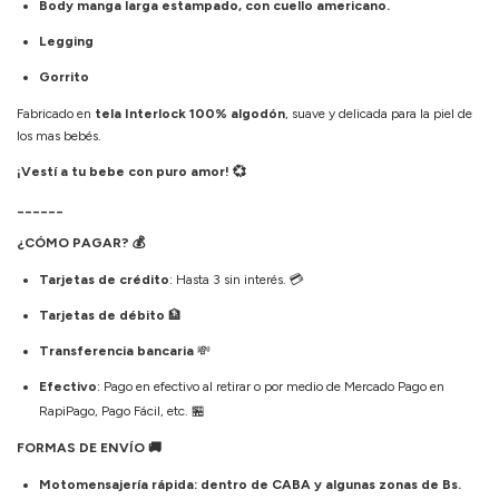
Body manga larga estampado, con cuello americano.
Legging
Gorrito
Fabricado en
tela Interlock 100% algodón
, suave y delicada para la piel de
los mas bebés.
¡Vestí a tu bebe con puro amor! 💞
______
¿CÓMO PAGAR?
💰
Tarjetas de crédito
: Hasta 3 sin interés.
💳
Tarjetas de débito
🏦
Transferencia bancaria
💸
Efectivo
: Pago en efectivo al retirar o por medio de Mercado Pago en
RapiPago, Pago Fácil, etc.
🏪
FORMAS DE ENVÍO
🚚
Motomensajería rápida: dentro de CABA y algunas zonas de Bs.